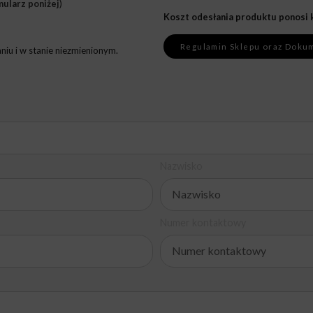
mularz poniżej
)
Koszt odesłania produktu ponosi 
Regulamin Sklepu oraz Doku
iu i w stanie niezmienionym.
Nazwisko
Numer kontaktowy