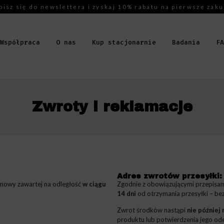
pisz się do newslettera i zyskaj 10% rabatu na pierwsze zaku
Współpraca
O nas
Kup stacjonarnie
Badania
FA
Zwroty i reklamacje
Adres zwrotów przesyłki:
umowy zawartej na odległość
w ciągu
Zgodnie z obowiązującymi przepisa
14 dni
od otrzymania przesyłki – be
Zwrot środków nastąpi
nie później 
produktu lub potwierdzenia jego ode