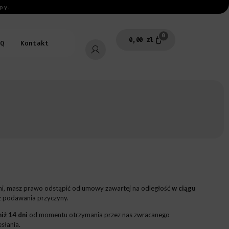
py.
0
0,00
zł
Q
Kontakt
mi, masz prawo odstąpić od umowy zawartej na odległość
w ciągu
z podawania przyczyny.
niż 14 dni
od momentu otrzymania przez nas zwracanego
słania.